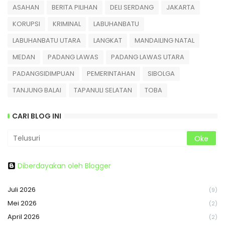
ASAHAN
BERITA PILIHAN
DELI SERDANG
JAKARTA
KORUPSI
KRIMINAL
LABUHANBATU
LABUHANBATU UTARA
LANGKAT
MANDAILING NATAL
MEDAN
PADANG LAWAS
PADANG LAWAS UTARA
PADANGSIDIMPUAN
PEMERINTAHAN
SIBOLGA
TANJUNG BALAI
TAPANULI SELATAN
TOBA
CARI BLOG INI
Diberdayakan oleh Blogger
Juli 2026
(9)
Mei 2026
(2)
April 2026
(2)