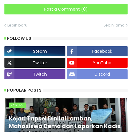
Post a Comment (0)
Lebih baru
Lebih lama
FOLLOW US
Steam
Facebook
Twitter
YouTube
Twitch
Discord
POPULAR POSTS
KORUPSI
Kejari Tapsel Dinilai Lamban,
Mahasiswa Demo dan Laporkan Kadis