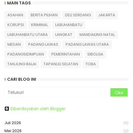
MAIN TAGS
ASAHAN
BERITA PILIHAN
DELI SERDANG
JAKARTA
KORUPSI
KRIMINAL
LABUHANBATU
LABUHANBATU UTARA
LANGKAT
MANDAILING NATAL
MEDAN
PADANG LAWAS
PADANG LAWAS UTARA
PADANGSIDIMPUAN
PEMERINTAHAN
SIBOLGA
TANJUNG BALAI
TAPANULI SELATAN
TOBA
CARI BLOG INI
Diberdayakan oleh Blogger
Juli 2026
(9)
Mei 2026
(2)