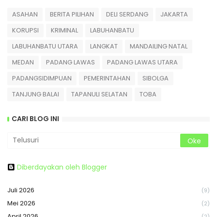
ASAHAN
BERITA PILIHAN
DELI SERDANG
JAKARTA
KORUPSI
KRIMINAL
LABUHANBATU
LABUHANBATU UTARA
LANGKAT
MANDAILING NATAL
MEDAN
PADANG LAWAS
PADANG LAWAS UTARA
PADANGSIDIMPUAN
PEMERINTAHAN
SIBOLGA
TANJUNG BALAI
TAPANULI SELATAN
TOBA
CARI BLOG INI
Diberdayakan oleh Blogger
Juli 2026
(9)
Mei 2026
(2)
April 2026
(2)