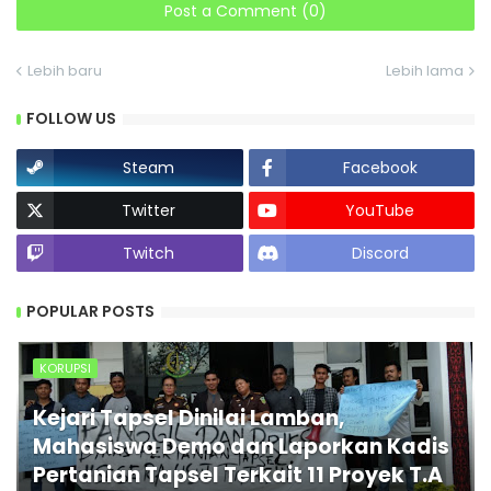
Post a Comment (0)
Lebih baru
Lebih lama
FOLLOW US
Steam
Facebook
Twitter
YouTube
Twitch
Discord
POPULAR POSTS
KORUPSI
Kejari Tapsel Dinilai Lamban,
Mahasiswa Demo dan Laporkan Kadis
Pertanian Tapsel Terkait 11 Proyek T.A