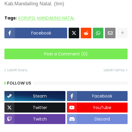
Kab.Mandailing Natal. (tim)
Tags:
KORUPSI
MANDAILING NATAL
Facebook
Post a Comment (0)
Lebih baru
Lebih lama
FOLLOW US
Steam
Facebook
Twitter
YouTube
Twitch
Discord