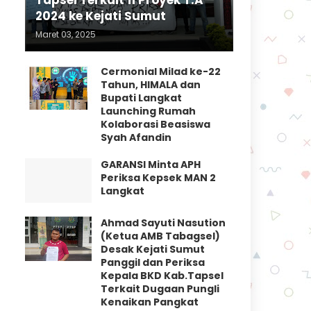
Tapsel Terkait 11 Proyek T.A
2024 ke Kejati Sumut
Maret 03, 2025
Cermonial Milad ke-22
Tahun, HIMALA dan
Bupati Langkat
Launching Rumah
Kolaborasi Beasiswa
Syah Afandin
GARANSI Minta APH
Periksa Kepsek MAN 2
Langkat
Ahmad Sayuti Nasution
(Ketua AMB Tabagsel)
Desak Kejati Sumut
Panggil dan Periksa
Kepala BKD Kab.Tapsel
Terkait Dugaan Pungli
Kenaikan Pangkat