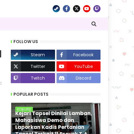
FOLLOW US
I
Steam
Facebook
Twitter
YouTube
Twitch
Discord
0
POPULAR POSTS
KORUPSI
Kejari Tapsel Dinilai Lamban,
Mahasiswa Demo dan
Laporkan Kadis Pertanian